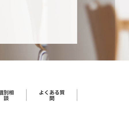
個別相
よくある
質
談
問